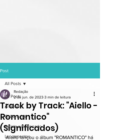
Post
All Posts
Redação
All Posts
2 de jun. de 2023
3 min de leitura
Track by Track: "Aiello -
Análises
Romantico"
Coberturas
(Significados)
Artista selecionado
Lançamentos
Aiello lançou o álbum "ROMANTICO" há 