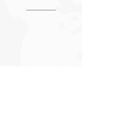
Aiello
Track by track