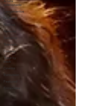
Artista
selecionado
Lançamentos
No Brasil
Notícias
Reviews
Sanremo
Televisão
Colunas
Track by
track
Cinema
Eurovision
Featured
Entrevistas