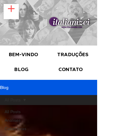
Bem-vindo
Traduções
Blog
Contato
Blog
All Posts
All Posts
Análises
Coberturas