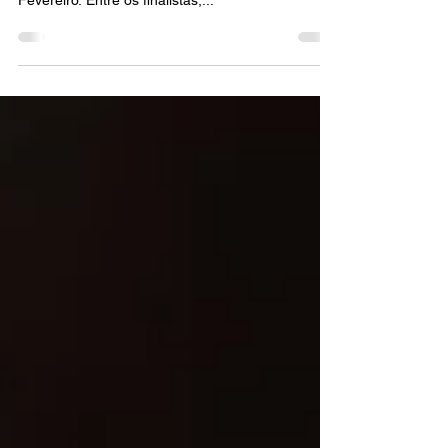
do 73° Festival de Sanremo
A final do Festival de Sanremo, o evento musical
mais importante da Itália, aconteceu hoje - 11 de
Fevereiro. Entre os finalistas,...