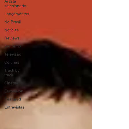
Artista
selecionado
Lançamentos
No Brasil
Notícias
Reviews
Sanremo
Televisão
Colunas
Track by
track
Cinema
Eurovision
Featured
Entrevistas