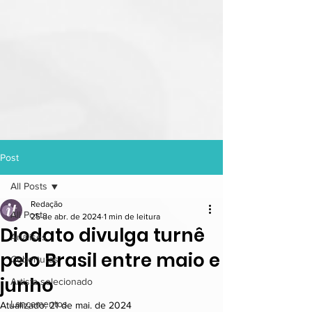
Post
All Posts
Redação
All Posts
25 de abr. de 2024
1 min de leitura
Diodato divulga turnê
Análises
pelo Brasil entre maio e
Coberturas
junho
Artista selecionado
Lançamentos
Atualizado:
21 de mai. de 2024