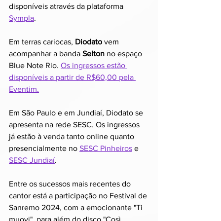
disponíveis através da plataforma 
Sympla
.
Em terras cariocas, 
Diodato
 vem 
acompanhar a banda 
Selton 
no
espaço 
Blue Note Rio. 
Os ingressos estão 
disponíveis a partir de R$60,00 pela 
Eventim.
Em São Paulo e em Jundiaí, Diodato se 
apresenta na rede SESC. Os ingressos 
já estão à venda tanto online quanto 
presencialmente no 
SESC Pinheiros
 e 
SESC Jundiaí
.
Entre os sucessos mais recentes do 
cantor está a participação no Festival de 
Sanremo 2024, com a emocionante "Ti 
muovi", para além do disco "Così 