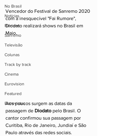
No Brasil
Vencedor do Festival de Sanremo 2020 
Notícias
com a inesquecível "Fai Rumore", 
Reviews
Diodato realizará shows no Brasil em 
Maio.
Sanremo
Televisão
Colunas
Track by track
Cinema
Eurovision
Featured
Aos poucos surgem as datas da 
Entrevistas
passagem de 
Diodato
 pelo Brasil. O 
cantor confirmou sua passagem por 
Curitiba, Rio de Janeiro, Jundiaí e São 
Paulo através das redes sociais.