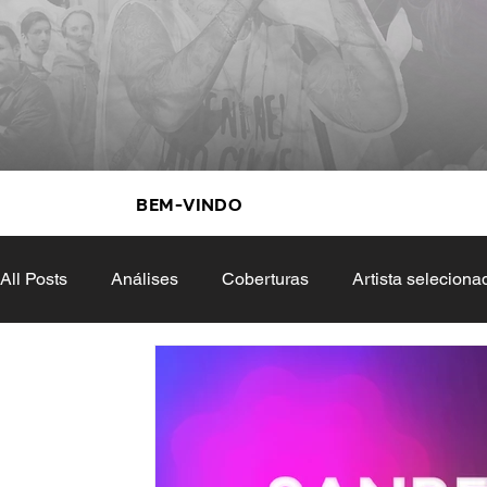
Bem-vindo
All Posts
Análises
Coberturas
Artista seleciona
Televisão
Colunas
Track by track
Cinema