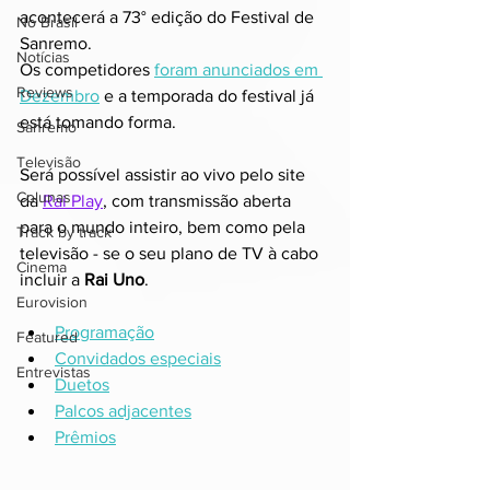
acontecerá a 73° edição do Festival de 
No Brasil
Sanremo.
Notícias
Os competidores 
foram anunciados em 
Reviews
Dezembro
 e a temporada do festival já 
está tomando forma.
Sanremo
Televisão
Será possível assistir ao vivo pelo site 
Colunas
da 
Rai Play
,
 com transmissão aberta 
para o mundo inteiro, bem como pela 
Track by track
televisão - se o seu plano de TV à cabo 
Cinema
incluir a 
Rai Uno
.
Eurovision
Programação
Featured
Convidados especiais
Entrevistas
Duetos
Palcos adjacentes
Prêmios