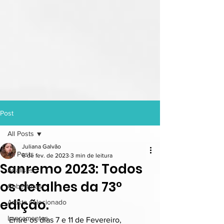
Post
All Posts
Juliana Galvão
All Posts
6 de fev. de 2023
3 min de leitura
Sanremo 2023: Todos
Análises
os detalhes da 73°
Coberturas
edição.
Artista selecionado
Lançamentos
Entre os dias 7 e 11 de Fevereiro, 