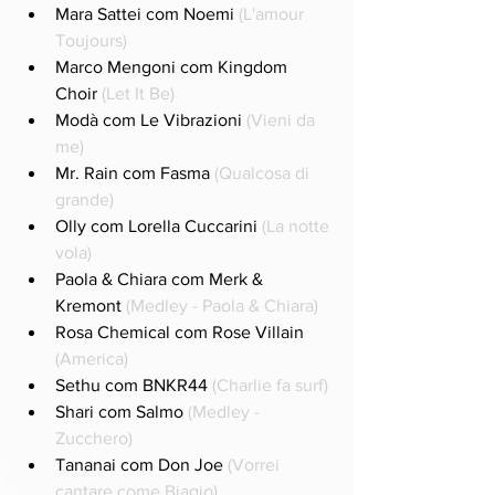
Mara Sattei com Noemi 
(L'amour 
Toujours)
Marco Mengoni com Kingdom 
Choir 
(Let It Be)
Modà com Le Vibrazioni 
(Vieni da 
me)
Mr. Rain com Fasma 
(Qualcosa di 
grande)
Olly com Lorella Cuccarini 
(La notte 
vola)
Paola & Chiara com Merk & 
Kremont 
(Medley - Paola & Chiara)
Rosa Chemical com Rose Villain 
(America)
Sethu com BNKR44 
(Charlie fa surf)
Shari com Salmo 
(Medley - 
Zucchero)
Tananai com Don Joe 
(Vorrei 
cantare come Biagio)