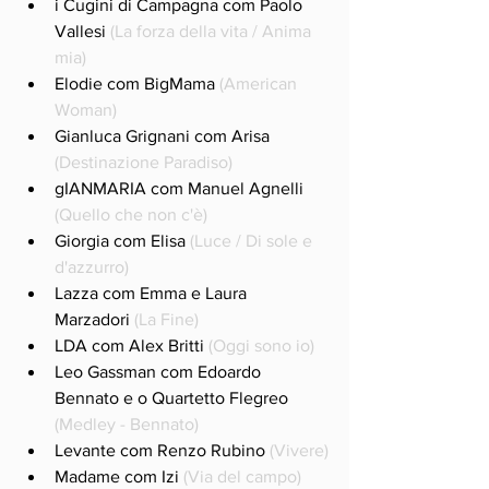
i Cugini di Campagna com Paolo 
Vallesi 
(La forza della vita / Anima 
mia)
Elodie com BigMama 
(American 
Woman)
Gianluca Grignani com Arisa 
(Destinazione Paradiso)
gIANMARIA com Manuel Agnelli 
(Quello che non c'è)
Giorgia com Elisa 
(Luce / Di sole e 
d'azzurro)
Lazza com Emma e Laura 
Marzadori 
(La Fine)
LDA com Alex Britti 
(Oggi sono io)
Leo Gassman com Edoardo 
Bennato e o Quartetto Flegreo 
(Medley - Bennato)
Levante com Renzo Rubino 
(Vivere)
Madame com Izi 
(Via del campo)