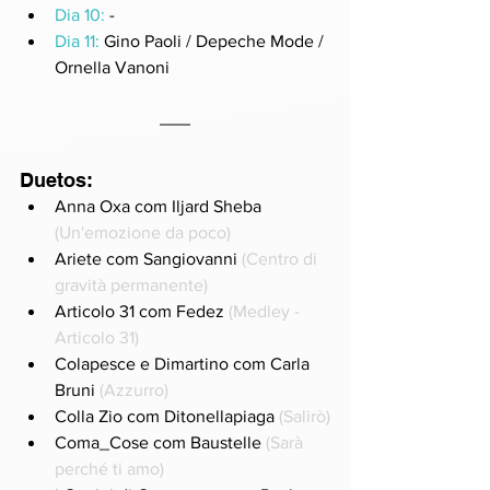
Dia 10:
 -
Dia 11:
 Gino Paoli / Depeche Mode / 
Ornella Vanoni
Duetos:
Anna Oxa com Iljard Sheba 
(Un'emozione da poco)
Ariete com Sangiovanni 
(Centro di 
gravità permanente)
Articolo 31 com Fedez 
(Medley - 
Articolo 31)
Colapesce e Dimartino com Carla 
Bruni 
(Azzurro)
Colla Zio com Ditonellapiaga 
(Salirò)
Coma_Cose com Baustelle 
(Sarà 
perché ti amo)