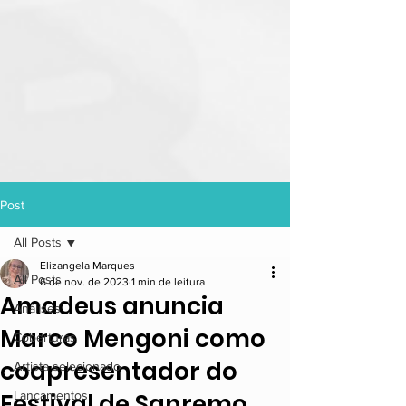
Post
All Posts
Elizangela Marques
All Posts
6 de nov. de 2023
1 min de leitura
Amadeus anuncia
Análises
Marco Mengoni como
Coberturas
coapresentador do
Artista selecionado
Festival de Sanremo
Lançamentos