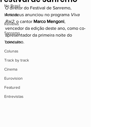
No Brasil
O diretor do Festival de Sanremo, 
Amadeus anunciou no programa 
Viva 
Notícias
Rai2
, o cantor 
Marco Mengoni
, 
Reviews
vencedor da edição deste ano, como co-
Sanremo
apresentador da primeira noite do 
concurso.
Televisão
Colunas
Track by track
Cinema
Eurovision
Featured
Entrevistas