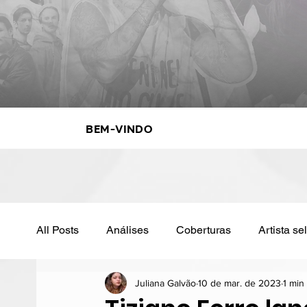
Bem-vindo
All Posts
Análises
Coberturas
Artista s
Juliana Galvão
10 de mar. de 2023
1 min 
Sanremo
Televisão
Colunas
Track 