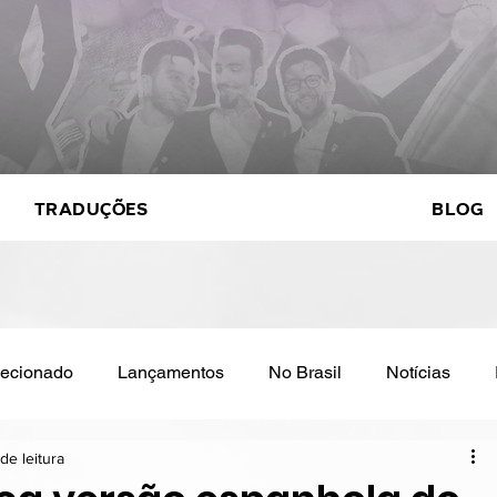
Traduções
Blog
elecionado
Lançamentos
No Brasil
Notícias
de leitura
by track
Cinema
Eurovision
Featured
Entre