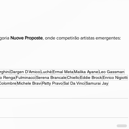
goria 
Nuove Proposte
, onde competirão artistas emergentes:
rghini
Dargen D'Amico
Luchè
Ermal Meta
Malika Ayane
Leo Gassman
co Renga
Fulminacci
Serena Brancale
Chiello
Eddie Brock
Enrico Nigiotti
Colombre
Michele Bravi
Patty Pravo
Sal Da Vinci
Samurai Jay