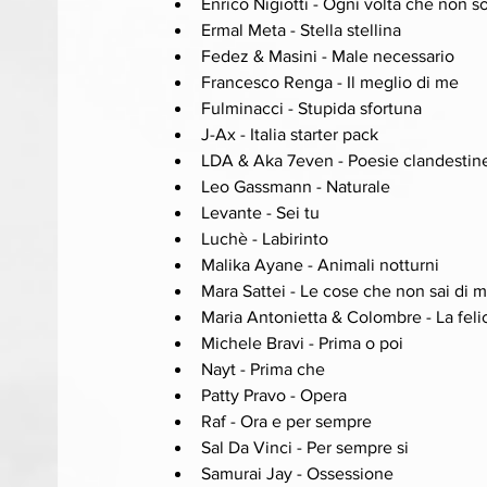
Enrico Nigiotti - Ogni volta che non s
Ermal Meta - Stella stellina
Fedez & Masini - Male necessario
Francesco Renga - Il meglio di me
Fulminacci - Stupida sfortuna
J-Ax - Italia starter pack
LDA & Aka 7even - Poesie clandestin
Leo Gassmann - Naturale
Levante - Sei tu
Luchè - Labirinto
Malika Ayane - Animali notturni
Mara Sattei - Le cose che non sai di 
Maria Antonietta & Colombre - La felic
Michele Bravi - Prima o poi
Nayt - Prima che
Patty Pravo - Opera
Raf - Ora e per sempre
Sal Da Vinci - Per sempre si
Samurai Jay - Ossessione