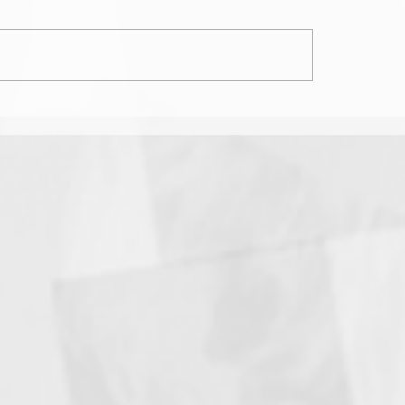
emo 2025: quando
 os nomes? –
dades anunciadas