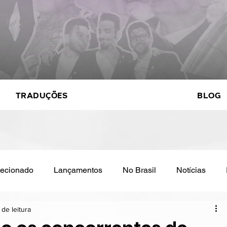
Traduções
Blog
elecionado
Lançamentos
No Brasil
Notícias
 de leitura
by track
Cinema
Eurovision
Featured
Entre