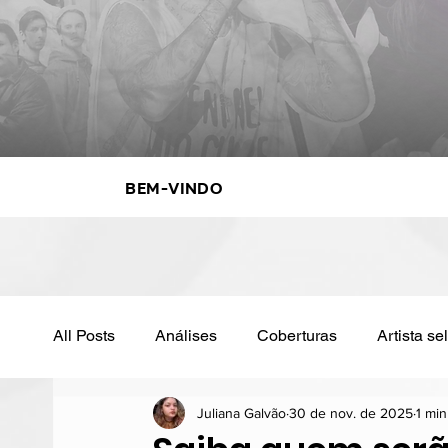
Bem-vindo
All Posts
Análises
Coberturas
Artista s
Juliana Galvão
30 de nov. de 2025
1 min
Sanremo
Televisão
Colunas
Track 