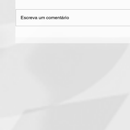
Escreva um comentário
Saiba quem serão os
Sanr
concorrentes de
saem
Sanremo 2025
novi