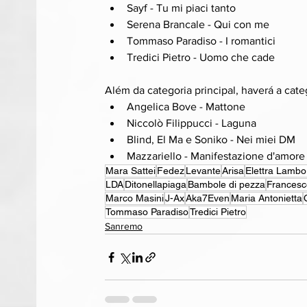
Sayf - Tu mi piaci tanto
Serena Brancale - Qui con me 
Tommaso Paradiso - I romantici
Tredici Pietro - Uomo che cade
Além da categoria principal, haverá a cate
Angelica Bove - Mattone
Niccolò Filippucci - Laguna
Blind, El Ma e Soniko - Nei miei DM
Mazzariello - Manifestazione d'amore
Mara Sattei
Fedez
Levante
Arisa
Elettra Lambo
LDA
Ditonellapiaga
Bambole di pezza
Frances
Marco Masini
J-Ax
Aka7Even
Maria Antonietta
Tommaso Paradiso
Tredici Pietro
Sanremo