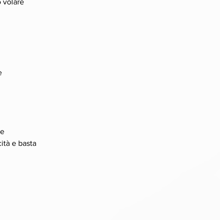
o volare
e
me
ità e basta