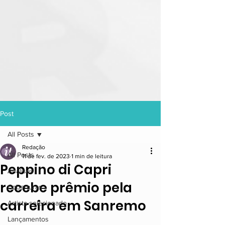
Post
All Posts
Redação
All Posts
11 de fev. de 2023
1 min de leitura
Peppino di Capri
Análises
recebe prêmio pela
Coberturas
carreira em Sanremo
Artista selecionado
Lançamentos