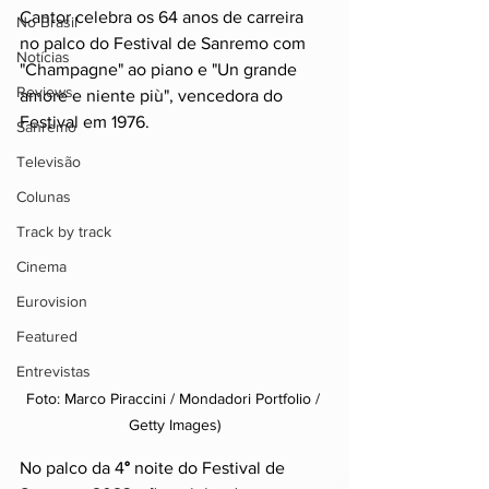
Cantor celebra os 64 anos de carreira 
No Brasil
no palco do Festival de Sanremo com 
Notícias
"Champagne" ao piano e "Un grande 
Reviews
amore e niente più", vencedora do 
Festival em 1976.
Sanremo
Televisão
Colunas
Track by track
Cinema
Eurovision
Featured
Entrevistas
Foto: Marco Piraccini / Mondadori Portfolio / 
Getty Images)
No palco da 4
°
 noite do Festival de 