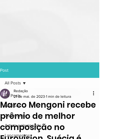
Post
All Posts
Redação
All Posts
21 de mai. de 2023
1 min de leitura
Marco Mengoni recebe
Análises
prêmio de melhor
Coberturas
composição no
Artista selecionado
Eurovision, Suécia é
Lançamentos