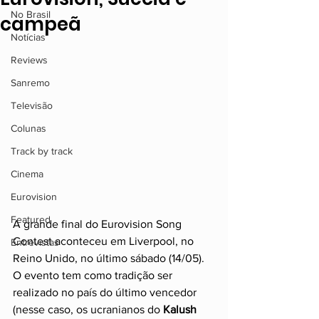
No Brasil
campeã
Notícias
Reviews
Sanremo
Televisão
Colunas
Track by track
Cinema
Eurovision
Featured
A grande final do Eurovision Song 
Contest aconteceu em Liverpool, no 
Entrevistas
Reino Unido, no último sábado (14/05). 
O evento tem como tradição ser 
realizado no país do último vencedor 
(nesse caso, os ucranianos do 
Kalush 