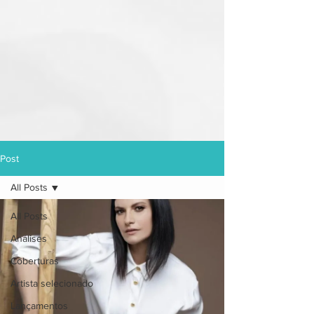
Post
All Posts
All Posts
Análises
Coberturas
Artista selecionado
Lançamentos