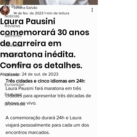
No Brasil
Juliana Galvão
14 de fev. de 2023
1 min de leitura
Notícias
Laura Pausini
Reviews
comemorará 30 anos
Sanremo
de carreira em
Televisão
maratona inédita.
Colunas
Confira os detalhes.
Track by track
Atualizado:
24 de out. de 2023
Cinema
Três cidades e cinco idiomas em 24h
: 
Eurovision
Laura Pausini fará maratona em três 
Featured
cidades para apresentar três décadas de 
shows ao vivo.
Entrevistas
A comemoração durará 24h e Laura 
viajará pessoalmente para cada um dos 
encontros marcados.