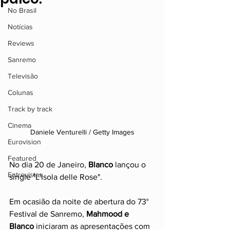
No Brasil
Notícias
Reviews
Sanremo
Televisão
Colunas
Track by track
Cinema
Daniele Venturelli / Getty Images
Eurovision
Featured
No dia 20 de Janeiro, 
Blanco
 lançou o 
Entrevistas
single "L'Isola delle Rose".
Em ocasião da noite de abertura do 73° 
Festival de Sanremo,
 Mahmood e 
Blanco
 iniciaram as apresentações com 