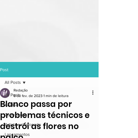
Post
All Posts
Redação
All Posts
8 de fev. de 2023
1 min de leitura
Blanco passa por
Análises
problemas técnicos e
Coberturas
destrói as flores no
Artista selecionado
palco.
Lançamentos