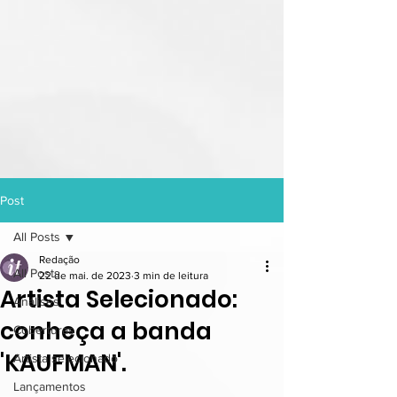
Post
All Posts
Redação
All Posts
22 de mai. de 2023
3 min de leitura
Artista Selecionado:
Análises
conheça a banda
Coberturas
'KAUFMAN'.
Artista selecionado
Lançamentos