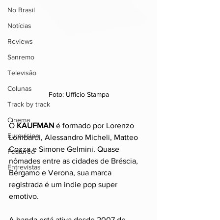
No Brasil
Notícias
Reviews
Sanremo
Televisão
Colunas
Foto: Ufficio Stampa
Track by track
Cinema
O 
KAUFMAN
 é formado por Lorenzo 
Eurovision
Lombardi, Alessandro Micheli, Matteo 
Cozza e Simone Gelmini. Quase 
Featured
nômades entre as cidades de Bréscia, 
Entrevistas
Bérgamo e Verona, sua marca 
registrada é um indie pop super 
emotivo.
A banda está ativa desde 2007 de 