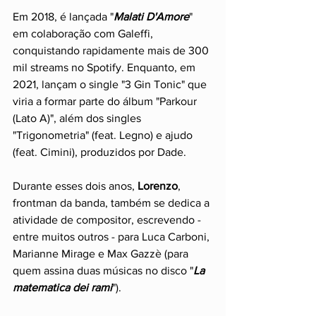
Em 2018, é lançada "
Malati D'Amore
" 
em colaboração com Galeffi,  
conquistando rapidamente mais de 300 
mil streams no Spotify. Enquanto, em 
2021, lançam o single "3 Gin Tonic" que 
viria a formar parte do álbum "Parkour 
(Lato A)", além dos singles 
"Trigonometria" (feat. Legno) e ajudo 
(feat. Cimini), produzidos por Dade.
Durante esses dois anos, 
Lorenzo
, 
frontman da banda, também se dedica a 
atividade de compositor, escrevendo - 
entre muitos outros - para Luca Carboni, 
Marianne Mirage e Max Gazzè (para 
quem assina duas músicas no disco "
La 
matematica dei rami
").