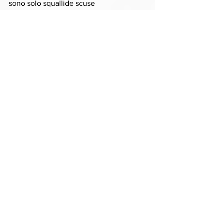
sono solo squallide scuse 
sono solo squallide scuse 
sono solo squallide 
KAUFMAN
Artista selecionado
Featured
Ver tudo
Posts recentes